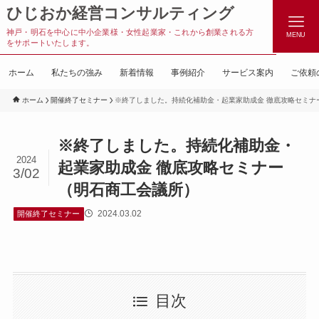
ひじおか経営コンサルティング
神戸・明石を中心に中小企業様・女性起業家・これから創業される方
MENU
をサポートいたします。
ホーム
私たちの強み
新着情報
事例紹介
サービス案内
ご依頼
ホーム
開催終了セミナー
※終了しました。持続化補助金・起業家助成金 徹底攻略セミナ
※終了しました。持続化補助金・
2024
起業家助成金 徹底攻略セミナー
3/02
（明石商工会議所）
2024.03.02
開催終了セミナー
目次