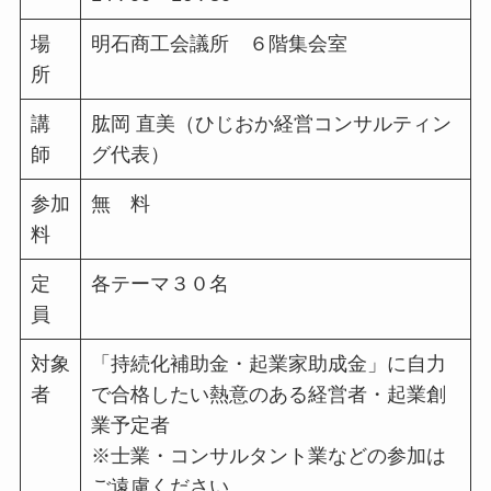
場
明石商工会議所 ６階集会室
所
講
肱岡 直美（ひじおか経営コンサルティン
師
グ代表）
参加
無 料
料
定
各テーマ３０名
員
対象
「持続化補助金・起業家助成金」に自力
者
で合格したい熱意のある経営者・起業創
業予定者
※士業・コンサルタント業などの参加は
ご遠慮ください。