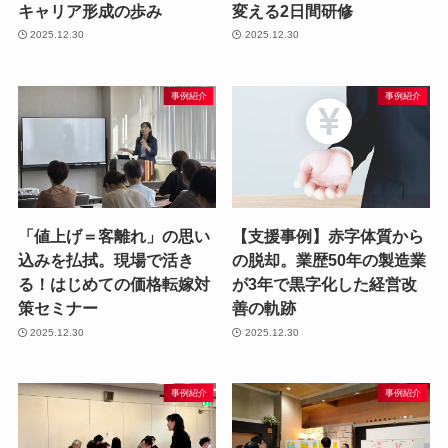
キャリア形成の歩み
変える2日間研修
2025.12.30
2025.12.30
事例紹介
事例紹介
「値上げ＝客離れ」の思い
【支援事例】赤字体質から
込みを払拭。現場で活き
の脱却。業歴50年の製造業
る！はじめての価格転嫁対
が3年で黒字化した経営改
策セミナー
善の軌跡
2025.12.30
2025.12.30
事例紹介
事例紹介