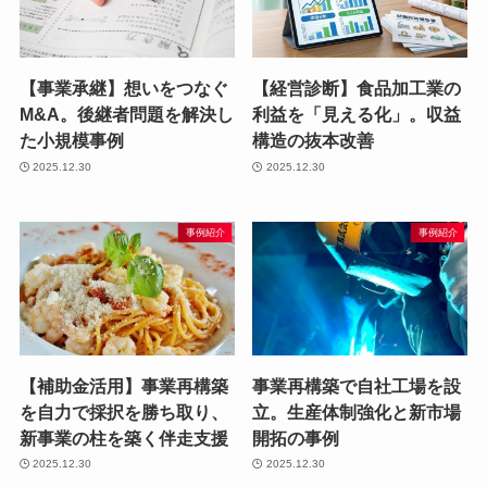
【事業承継】想いをつなぐ
【経営診断】食品加工業の
M&A。後継者問題を解決し
利益を「見える化」。収益
た小規模事例
構造の抜本改善
2025.12.30
2025.12.30
事例紹介
事例紹介
【補助金活用】事業再構築
事業再構築で自社工場を設
を自力で採択を勝ち取り、
立。生産体制強化と新市場
新事業の柱を築く伴走支援
開拓の事例
2025.12.30
2025.12.30