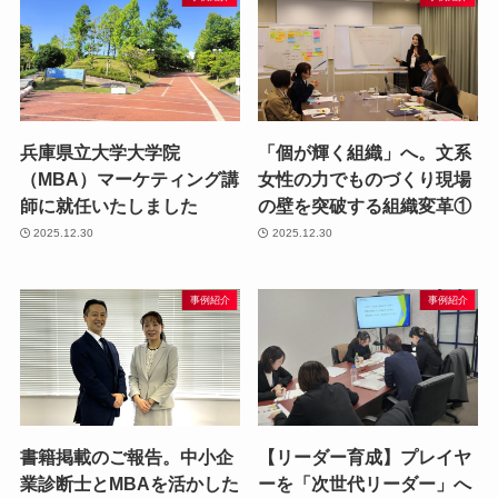
兵庫県立大学大学院
「個が輝く組織」へ。文系
（MBA）マーケティング講
女性の力でものづくり現場
師に就任いたしました
の壁を突破する組織変革①
2025.12.30
2025.12.30
事例紹介
事例紹介
書籍掲載のご報告。中小企
【リーダー育成】プレイヤ
業診断士とMBAを活かした
ーを「次世代リーダー」へ