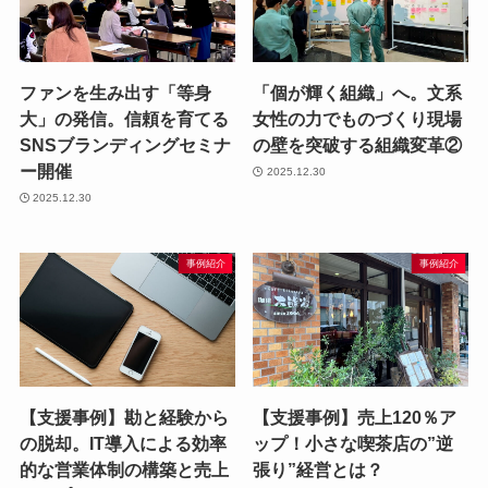
ファンを生み出す「等身
「個が輝く組織」へ。文系
大」の発信。信頼を育てる
女性の力でものづくり現場
SNSブランディングセミナ
の壁を突破する組織変革②
ー開催
2025.12.30
2025.12.30
事例紹介
事例紹介
【支援事例】勘と経験から
【支援事例】売上120％ア
の脱却。IT導入による効率
ップ！小さな喫茶店の”逆
的な営業体制の構築と売上
張り”経営とは？