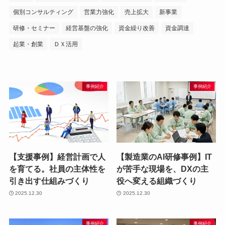
個別コンサルティング
営業力強化
売上拡大
新事業
研修・セミナー
経営基盤の強化
資金繰り改善
資金調達
起業・創業
ＤＸ活用
事例紹介
事例紹介
【支援事例】経営計画で人
【製造業のAI研修事例】IT
を育てる。社員の主体性を
が苦手な現場を、DXの主
引き出す仕組みづくり
役へ変える組織づくり
2025.12.30
2025.12.30
事例紹介
事例紹介