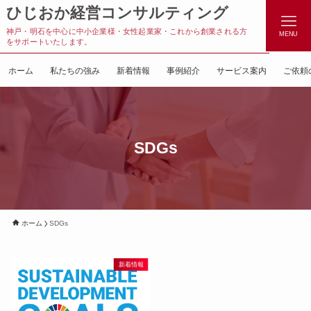
ひじおか経営コンサルティング
神戸・明石を中心に中小企業様・女性起業家・これから創業される方
MENU
をサポートいたします。
ホーム
私たちの強み
新着情報
事例紹介
サービス案内
ご依頼
SDGs
ホーム
SDGs
新着情報