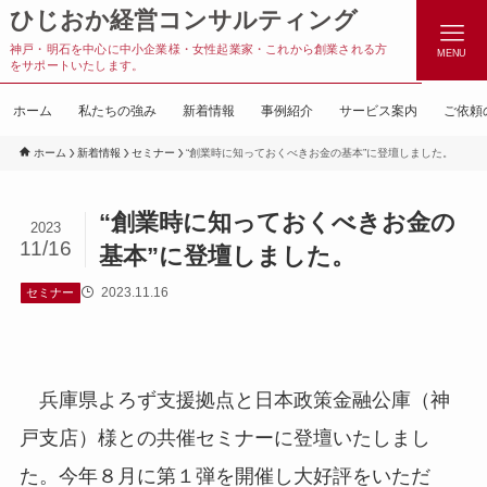
ひじおか経営コンサルティング
神戸・明石を中心に中小企業様・女性起業家・これから創業される方
MENU
をサポートいたします。
ホーム
私たちの強み
新着情報
事例紹介
サービス案内
ご依頼
ホーム
新着情報
セミナー
“創業時に知っておくべきお金の基本”に登壇しました。
“創業時に知っておくべきお金の
2023
11/16
基本”に登壇しました。
2023.11.16
セミナー
兵庫県よろず支援拠点と日本政策金融公庫（神
戸支店）様との共催セミナーに登壇いたしまし
た。今年８月に第１弾を開催し大好評をいただ