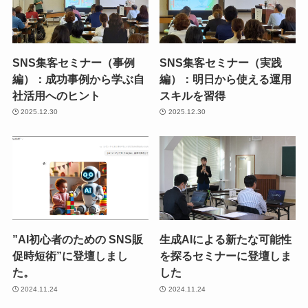
SNS集客セミナー（事例
SNS集客セミナー（実践
編）：成功事例から学ぶ自
編）：明日から使える運用
社活用へのヒント
スキルを習得
2025.12.30
2025.12.30
”AI初心者のための SNS販
生成AIによる新たな可能性
促時短術”に登壇しまし
を探るセミナーに登壇しま
た。
した
2024.11.24
2024.11.24