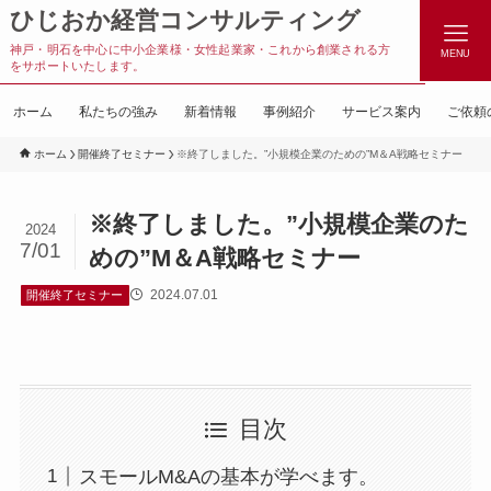
ひじおか経営コンサルティング
神戸・明石を中心に中小企業様・女性起業家・これから創業される方
MENU
をサポートいたします。
ホーム
私たちの強み
新着情報
事例紹介
サービス案内
ご依頼
ホーム
開催終了セミナー
※終了しました。”小規模企業のための”M＆A戦略セミナー
※終了しました。”小規模企業のた
2024
7/01
めの”M＆A戦略セミナー
2024.07.01
開催終了セミナー
目次
スモールM&Aの基本が学べます。